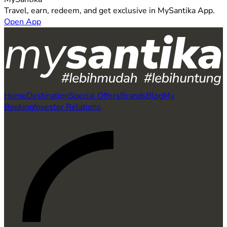
Travel, earn, redeem, and get exclusive in MySantika App.
Open App
Home
Destination
Special Offers
Brands
Blog
My
Booking
Investor Relations