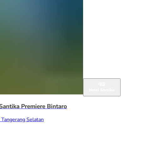
Santika Premiere Bintaro
 Tangerang Selatan